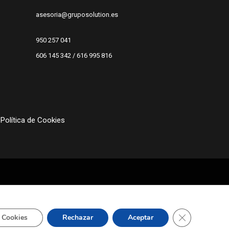
asesoria@gruposolution.es
950 257 041
606 145 342 / 616 995 816
Política de Cookies
Cerrar el bann
 Cookies
Rechazar
Aceptar