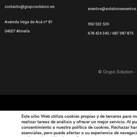
contacto@gruposolution.es
eventos@solutionseventos
Avenida Vega de Acá nº 81
950 532 539
04007 Almería
678 424 340 / 687 387 875
© Grupo Solution - 
Este sitio Web utiliza cookies propias y de terceros
para me
realizar tareas de análisis y ofrecer un mejor servicio. Al 
consentimiento a nuestra política de cookies. Rechazar ha
esenciales, pero puede afectar a su experiencia de navegac