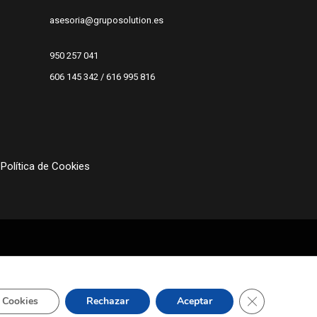
asesoria@gruposolution.es
950 257 041
606 145 342 / 616 995 816
Política de Cookies
Cerrar el bann
 Cookies
Rechazar
Aceptar