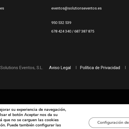
.es
eventos@solutionseventos.es
950 532 539
678 424 340 / 687 387 875
Solutions Eventos, S.L.
Aviso Legal
I
Política de Privacidad
I
jorar su experiencia de navegación,
pulsar el botón Aceptar nos da su
rá que no se carguen las cookies
Configuración de
ión. Puede también configurar las