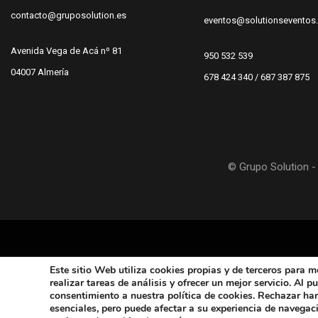
contacto@gruposolution.es
eventos@solutionseventos
Avenida Vega de Acá nº 81
950 532 539
04007 Almería
678 424 340 / 687 387 875
© Grupo Solution - 
Este sitio Web utiliza cookies propias y de terceros
para me
realizar tareas de análisis y ofrecer un mejor servicio. Al 
consentimiento a nuestra política de cookies. Rechazar ha
esenciales, pero puede afectar a su experiencia de navegac