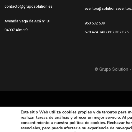
contacto@gruposolution.es
eventos@solutionseventos
Avenida Vega de Acá nº 81
950 532 539
04007 Almería
678 424 340 / 687 387 875
© Grupo Solution - 
Este sitio Web utiliza cookies propias y de terceros
para me
realizar tareas de análisis y ofrecer un mejor servicio. Al 
consentimiento a nuestra política de cookies. Rechazar ha
esenciales, pero puede afectar a su experiencia de navegac