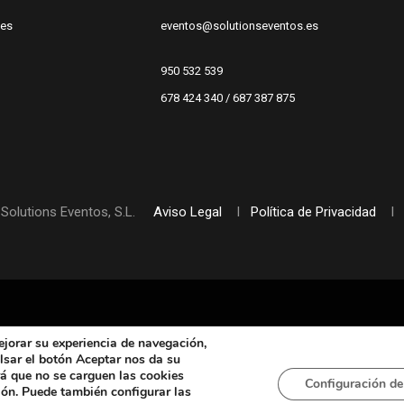
.es
eventos@solutionseventos.es
950 532 539
678 424 340 / 687 387 875
Solutions Eventos, S.L.
Aviso Legal
I
Política de Privacidad
I
jorar su experiencia de navegación,
pulsar el botón Aceptar nos da su
rá que no se carguen las cookies
Configuración de
ión. Puede también configurar las