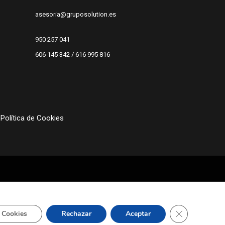
asesoria@gruposolution.es
950 257 041
606 145 342 / 616 995 816
Política de Cookies
Cerrar el bann
 Cookies
Rechazar
Aceptar